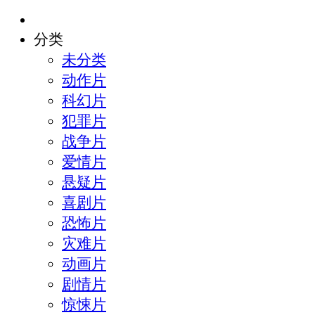
分类
未分类
动作片
科幻片
犯罪片
战争片
爱情片
悬疑片
喜剧片
恐怖片
灾难片
动画片
剧情片
惊悚片