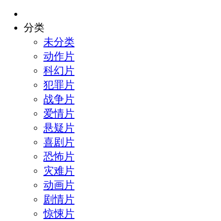
分类
未分类
动作片
科幻片
犯罪片
战争片
爱情片
悬疑片
喜剧片
恐怖片
灾难片
动画片
剧情片
惊悚片