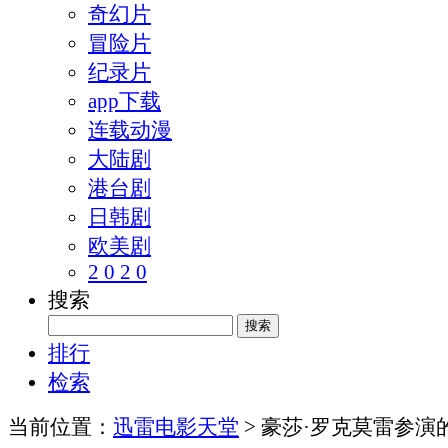
奇幻片
冒险片
纪录片
app下载
连载动漫
大陆剧
港台剧
日韩剧
欧美剧
2 0 2 0
搜索
排行
检索
当前位置：
迅雷电影天堂
> 豪莎·罗克莫雷参演