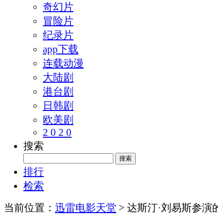
奇幻片
冒险片
纪录片
app下载
连载动漫
大陆剧
港台剧
日韩剧
欧美剧
2 0 2 0
搜索
排行
检索
当前位置：
迅雷电影天堂
> 达斯汀·刘易斯参演