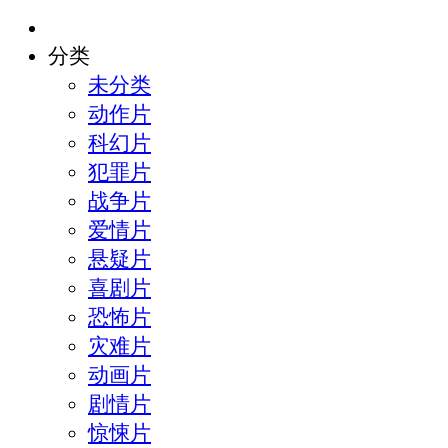
分类
未分类
动作片
科幻片
犯罪片
战争片
爱情片
悬疑片
喜剧片
恐怖片
灾难片
动画片
剧情片
惊悚片