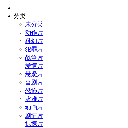
分类
未分类
动作片
科幻片
犯罪片
战争片
爱情片
悬疑片
喜剧片
恐怖片
灾难片
动画片
剧情片
惊悚片