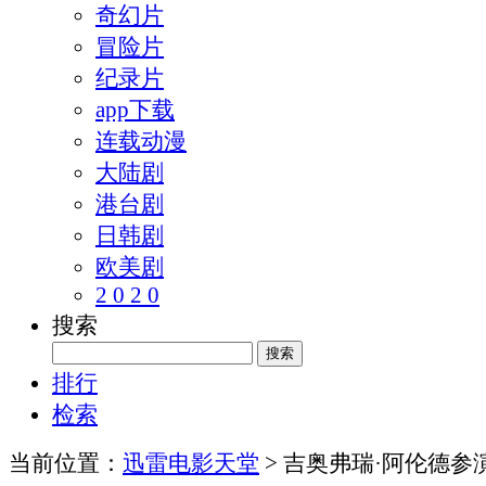
奇幻片
冒险片
纪录片
app下载
连载动漫
大陆剧
港台剧
日韩剧
欧美剧
2 0 2 0
搜索
排行
检索
当前位置：
迅雷电影天堂
> 吉奥弗瑞·阿伦德参