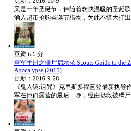
更新：2016-10-9
又是一年圣诞节，伴随着欢快温暖的圣诞歌
涌入超市抢购圣诞节猎物，为此不惜大打出手.
豆瓣 6.6 分
童军手册之僵尸启示录 Scouts Guide to the Z
Apocalypse (2015)
更新：2016-9-28
《鬼入镜:诅咒》克里斯多福蓝登最新执导
军在他们露营的最后一晚，经由拯救被殭尸..