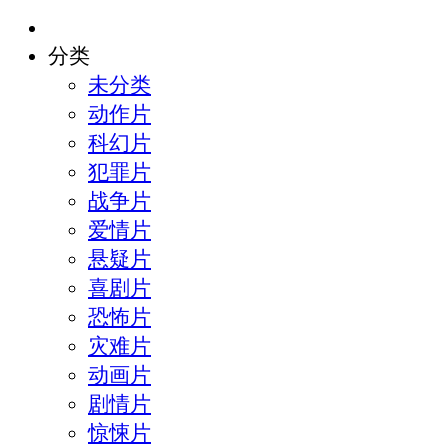
分类
未分类
动作片
科幻片
犯罪片
战争片
爱情片
悬疑片
喜剧片
恐怖片
灾难片
动画片
剧情片
惊悚片