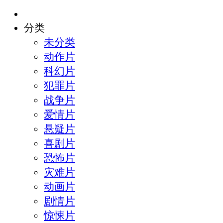
分类
未分类
动作片
科幻片
犯罪片
战争片
爱情片
悬疑片
喜剧片
恐怖片
灾难片
动画片
剧情片
惊悚片