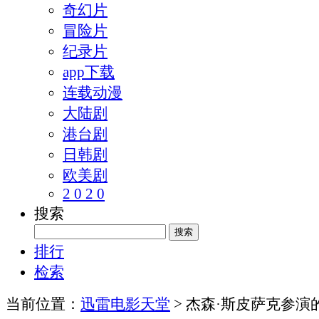
奇幻片
冒险片
纪录片
app下载
连载动漫
大陆剧
港台剧
日韩剧
欧美剧
2 0 2 0
搜索
排行
检索
当前位置：
迅雷电影天堂
> 杰森·斯皮萨克参演