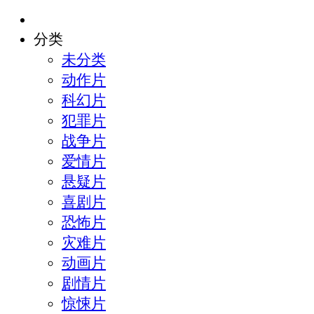
分类
未分类
动作片
科幻片
犯罪片
战争片
爱情片
悬疑片
喜剧片
恐怖片
灾难片
动画片
剧情片
惊悚片