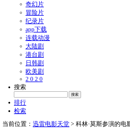
奇幻片
冒险片
纪录片
app下载
连载动漫
大陆剧
港台剧
日韩剧
欧美剧
2 0 2 0
搜索
排行
检索
当前位置：
迅雷电影天堂
> 科林·莫斯参演的电