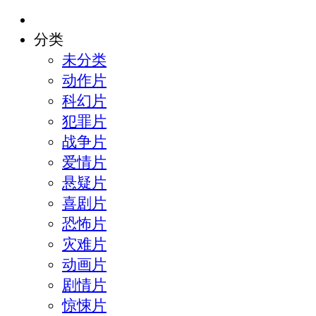
分类
未分类
动作片
科幻片
犯罪片
战争片
爱情片
悬疑片
喜剧片
恐怖片
灾难片
动画片
剧情片
惊悚片