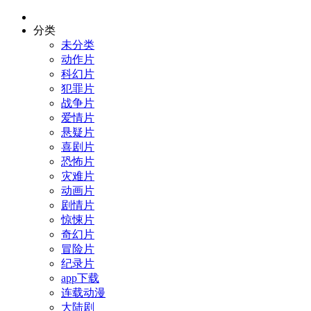
分类
未分类
动作片
科幻片
犯罪片
战争片
爱情片
悬疑片
喜剧片
恐怖片
灾难片
动画片
剧情片
惊悚片
奇幻片
冒险片
纪录片
app下载
连载动漫
大陆剧