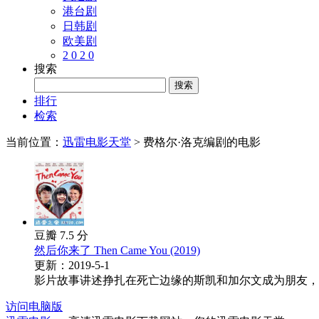
港台剧
日韩剧
欧美剧
2 0 2 0
搜索
排行
检索
当前位置：
迅雷电影天堂
> 费格尔·洛克编剧的电影
豆瓣 7.5 分
然后你来了 Then Came You (2019)
更新：2019-5-1
影片故事讲述挣扎在死亡边缘的斯凯和加尔文成为朋友，加
访问电脑版