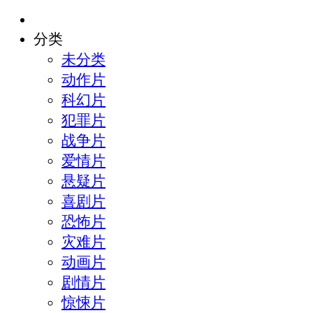
分类
未分类
动作片
科幻片
犯罪片
战争片
爱情片
悬疑片
喜剧片
恐怖片
灾难片
动画片
剧情片
惊悚片