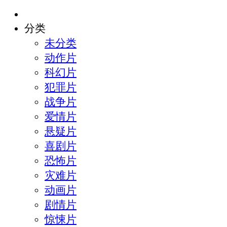
分类
未分类
动作片
科幻片
犯罪片
战争片
爱情片
悬疑片
喜剧片
恐怖片
灾难片
动画片
剧情片
惊悚片