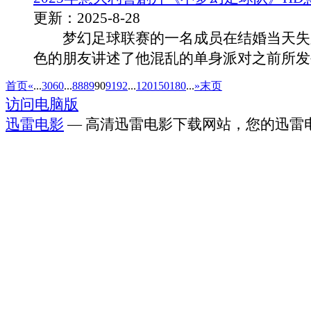
更新：2025-8-28
梦幻足球联赛的一名成员在结婚当天失
色的朋友讲述了他混乱的单身派对之前所发生.
首页
«
...
30
60
...
88
89
90
91
92
...
120
150
180
...
»
末页
访问电脑版
迅雷电影
— 高清迅雷电影下载网站，您的迅雷