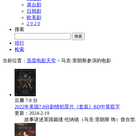
港台剧
日韩剧
欧美剧
2 0 2 0
搜索
排行
检索
当前位置：
迅雷电影天堂
> 马克·里朗斯参演的电影
豆瓣 7.8 分
2022年美国7.8分剧情犯罪片《套装》BD中英双字
更新：2024-2-19
故事讲述英国裁缝 伦纳德（马克·里朗斯 饰）曾在世界