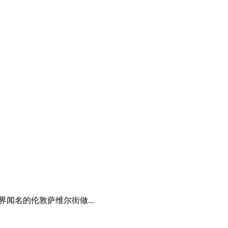
闻名的伦敦萨维尔街做...