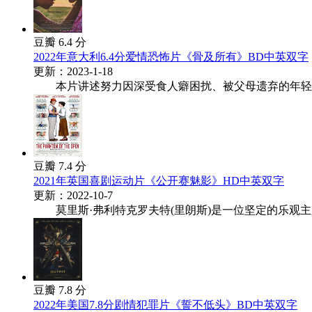
豆瓣 6.4 分
2022年意大利6.4分爱情恐怖片《骨及所有》BD中英双字
更新：2023-1-18
本片讲述努力因深受食人癖困扰、被父母遗弃的年轻女孩梅
豆瓣 7.4 分
2021年英国喜剧运动片《公开赛魅影》HD中英双字
更新：2022-10-7
莫里斯·弗利特克罗夫特(里朗斯)是一位坚定的乐观主义者
豆瓣 7.8 分
2022年美国7.8分剧情犯罪片《誓不低头》BD中英双字