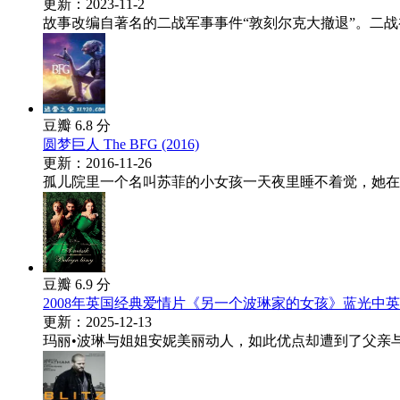
更新：2023-11-2
故事改编自著名的二战军事事件“敦刻尔克大撤退”。二战初
豆瓣 6.8 分
圆梦巨人 The BFG (2016)
更新：2016-11-26
孤儿院里一个名叫苏菲的小女孩一天夜里睡不着觉，她在“
豆瓣 6.9 分
2008年英国经典爱情片《另一个波琳家的女孩》蓝光中
更新：2025-12-13
玛丽•波琳与姐姐安妮美丽动人，如此优点却遭到了父亲与