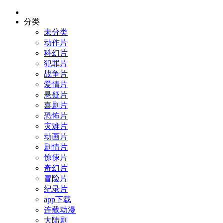
分类
未分类
动作片
科幻片
犯罪片
战争片
爱情片
悬疑片
喜剧片
恐怖片
灾难片
动画片
剧情片
惊悚片
奇幻片
冒险片
纪录片
app下载
连载动漫
大陆剧