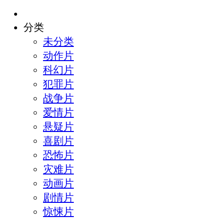
分类
未分类
动作片
科幻片
犯罪片
战争片
爱情片
悬疑片
喜剧片
恐怖片
灾难片
动画片
剧情片
惊悚片