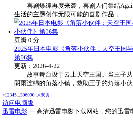
喜剧爆综再度来袭，喜剧人们集结Agai
生活的主题创作无限可能的喜剧作品，...
豆瓣 0 分
2025年日本电影《角落小伙伴：天空王国
第06集
更新：2026-4-22
故事舞台设于云上天空王国。当王子从
阴雨连绵的角落小镇，救助王子的角落小伙伴.
«
1
2
3
4
5
...
30
60
90
...
»
末页
访问电脑版
迅雷电影
— 高清迅雷电影下载网站，您的迅雷