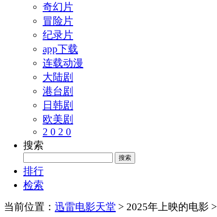
奇幻片
冒险片
纪录片
app下载
连载动漫
大陆剧
港台剧
日韩剧
欧美剧
2 0 2 0
搜索
排行
检索
当前位置：
迅雷电影天堂
> 2025年上映的电影 >